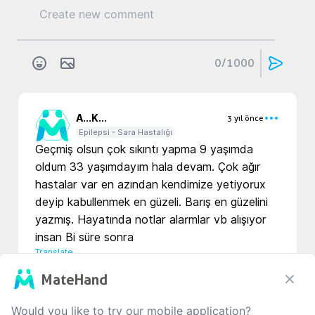
0
/1000
A...
K...
3 yıl önce
Epilepsi - Sara Hastalığı
Geçmiş olsun çok sıkıntı yapma 9 yaşımda 
oldum 33 yaşımdayım hala devam. Çok ağır 
hastalar var en azından kendimize yetiyorux 
deyip kabullenmek en güzeli. Barış en güzelini 
yazmış. Hayatında notlar alarmlar vb alışıyor 
insan Bi süre sonra
Translate
MateHand
0
0
0
Would you like to try our mobile application?