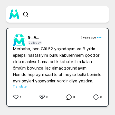
G...
A...
4 years ago
Epilepsy
Merhaba, ben Gül 52 yaşındayım ve 3 yıldır 
epilepsi hastasıyım bunu kabullenmem çok zor 
oldu maalesef ama artık kabul ettim kalan 
ömrüm boyunca ilaç almak zorundayım. 
Hemde hep aynı saatte ah neyse belki benimle 
aynı şeyleri yaşayanlar vardır diye yazdım.
Translate
1
0
3
0