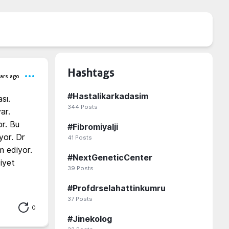
Hashtags
ars ago
#
Hastalikarkadasim
ı. 
344
Posts
ar. 
r. Bu 
#
Fibromiyalji
yor. Dr 
41
Posts
 ediyor. 
#
NextGeneticCenter
iyet 
39
Posts
#
Profdrselahattinkumru
37
Posts
0
#
Jinekolog