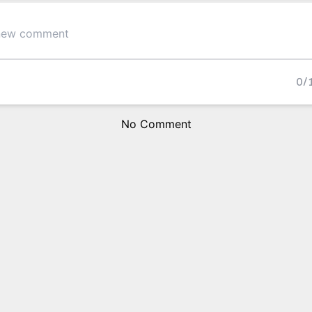
0
/
No Comment