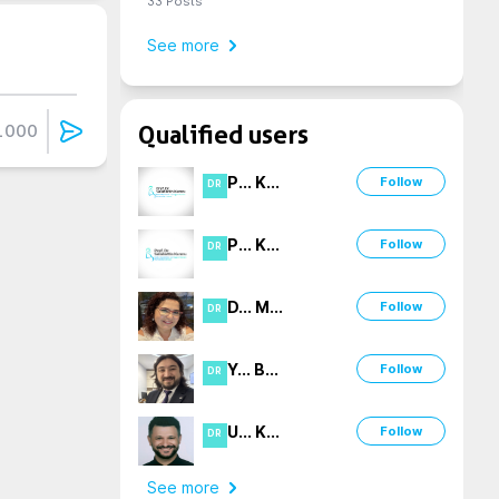
33
Posts
See more
1000
Qualified users
P
...
K
...
Follow
DR
P
...
K
...
Follow
DR
D
...
M
...
Follow
DR
Y
...
B
...
Follow
DR
U
...
K
...
Follow
DR
See more