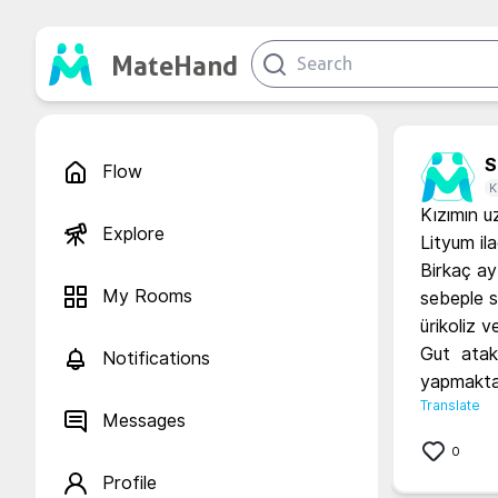
MateHand
S.
Flow
K
Kızımın uz
Explore
Lityum ila
Birkaç ay
My Rooms
sebeple sü
ürikoliz 
Gut  atakl
Notifications
yapmakta 
Translate
Messages
0
Profile