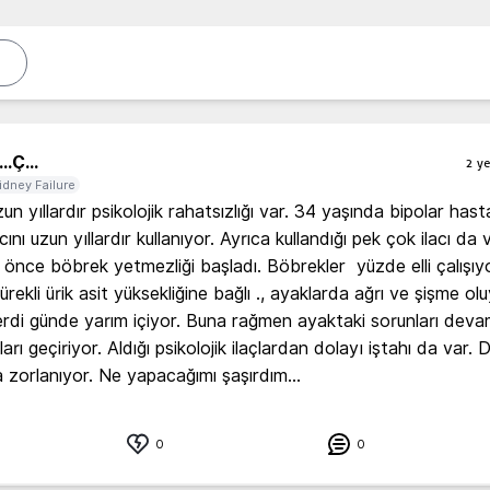
..
Ç...
2 ye
idney Failure
un yıllardır psikolojik rahatsızlığı var. 34 yaşında bipolar hastas
cını uzun yıllardır kullanıyor. Ayrıca kullandığı pek çok ilacı da v
 önce böbrek yetmezliği başladı. Böbrekler  yüzde elli çalışıyo
rekli ürik asit yüksekliğine bağlı ., ayaklarda ağrı ve şişme olu
verdi günde yarım içiyor. Buna rağmen ayaktaki sorunları devam
arı geçiriyor. Aldığı psikolojik ilaçlardan dolayı iştahı da var. D
zorlanıyor. Ne yapacağımı şaşırdım... 
0
0