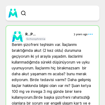
R...
P...
3 years ago
Schizophrenia
Benim şizofreni teşhisim var. İlaçlarımı 
bıraktığımda akut (2 kez oldu) durumuna 
geçiyorum iki yıl arayla yaşadım. ilaclarimi 
kullanmadığımda sürekli düşünüyorum ve uyku 
uyumuyorum. İlaçlarımı hiç birakmazsam  bir 
daha akut yaşamam mı acaba? bunu merak 
ediyorum. Birde tedavisi varmı? Daha gelişmiş 
ilaçlar hakkında bilgisi olan var mı? Şuan ketya 
100 mg ve invega 3 mg günde birer kere 
kullanıyorum.Birde başka şizofreni rahatsızlığı 
olanlara bir sorum var engelli ulaşım kartı ve e 