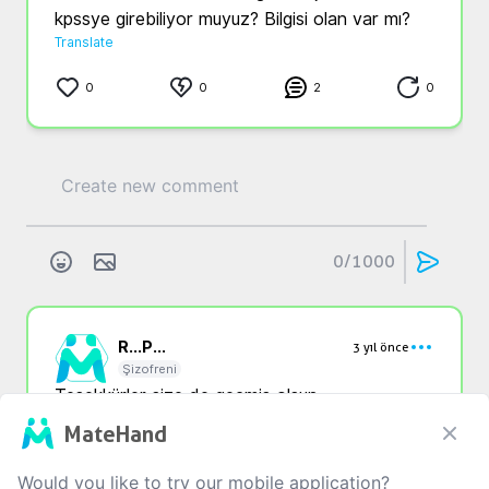
kpssye girebiliyor muyuz? Bilgisi olan var mı?
Translate
0
0
2
0
0
/1000
R...
P...
3 yıl önce
Şizofreni
Teşekkürler size de geçmiş olsun.
Translate
MateHand
0
0
0
Would you like to try our mobile application?