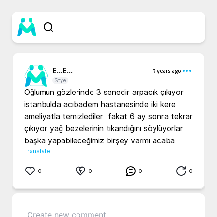
E...
E...
3 years ago
Stye
Oğlumun gözlerinde 3 senedir arpacık çıkıyor 
istanbulda acıbadem hastanesinde iki kere 
ameliyatla temizlediler  fakat 6 ay sonra tekrar 
çıkıyor yağ bezelerinin tıkandığını söylüyorlar 
başka yapabileceğimiz birşey varmı acaba
Translate
0
0
0
0