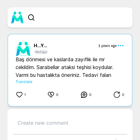
H...
Y...
3 years ago
Vertigo
Baş dönmesi ve kaslarda zayıflık ile mr 
cekildim. Sarabellar ataksi teşhisi koydular. 
Translate
1
0
0
0