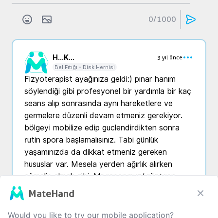
0
/1000
H...
K...
3 yıl önce
Bel Fıtığı - Disk Hernisi
Fizyoterapist ayağınıza geldi:) pınar hanım 
söylendiği gibi profesyonel bir yardımla bir kaç 
seans alıp sonrasında aynı hareketlere ve 
germelere düzenli devam etmeniz gerekiyor. 
bölgeyi mobilize edip guclendirdikten sonra 
rutin spora başlamalısınız. Tabi günlük 
yaşamınızda da dikkat etmeniz gereken 
hususlar var. Mesela yerden ağırlık alırken 
çömelip almak gibi. Mr raparunuz/ röntgen 
görüntüleriniz ile mutlaka bir fizyoterapiste 
MateHand
danışmanızı öneririm. Geçmiş olsun
Translate
Would you like to try our mobile application?