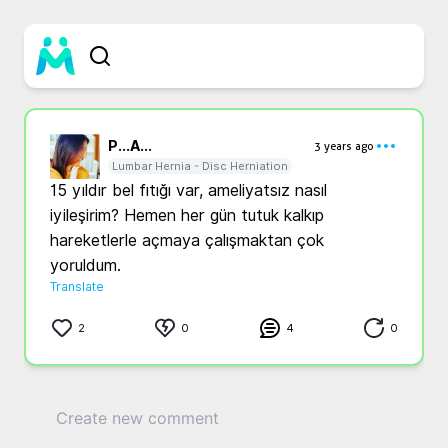
P...
A...
3 years ago
Lumbar Hernia - Disc Herniation
15 yıldır bel fıtığı var, ameliyatsız nasıl 
iyileşirim? Hemen her gün tutuk kalkıp 
hareketlerle açmaya çalışmaktan çok 
yoruldum.
Translate
2
0
4
0