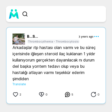
B...
S...
3 years ago
Thrombocythemia - Thrombocytosis
Arkadaşlar ıtp hastası olan varmı ve bu süreç 
içerisinde iğleşen steroid ilaç kuklanan 1 yıldır 
kullanıyorum gerçekten dayanılacak nı durum 
deıl başka yontem tedavı olup veya bu 
hastalığı atlayan varmı teşekkür ederim 
şimdiden
Translate
2
0
5
0