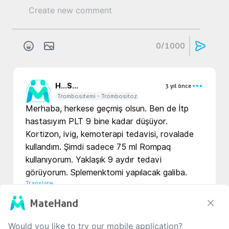
0
/1000
H...
S...
3 yıl önce
Trombositemi - Trombositoz
Merhaba, herkese geçmiş olsun. Ben de İtp 
hastasıyım PLT 9 bine kadar düşüyor. 
Kortizon, ivig, kemoterapi tedavisi, rovalade 
kullandım. Şimdi sadece 75 ml Rompaq 
kullanıyorum. Yaklaşık 9 aydır tedavi 
görüyorum. Splemenktomi yapılacak galiba.
Translate
MateHand
1
0
0
Would you like to try our mobile application?