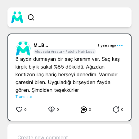
M...
B...
3 years ago
Alopecia Areata - Patchy Hair Loss
8 aydır durmayan bir saç kıranım var. Saç kaş 
kirpik bıyık sakal %85 döküldü. Ağızdan 
kortizon ilaç hariç herşeyi denedim. Varmıdır 
çaresini bilen. Uyguladığı birşeyden fayda 
gören. Şimdiden teşekkürler 
Translate
0
0
0
0