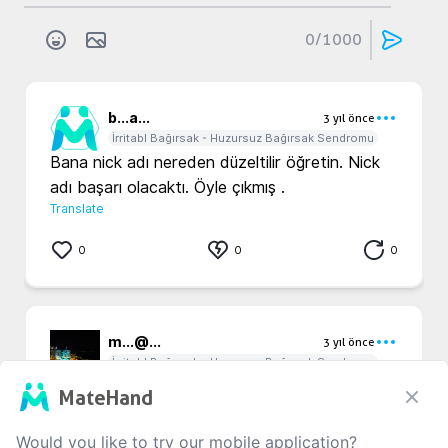
0
/1000
b...
a...
3 yıl önce
İrritabl Bağırsak - Huzursuz Bağırsak Sendromu
Bana nick adı nereden düzeltilir öğretin. Nick 
adı başarı olacaktı. Öyle çıkmış . 
Translate
0
0
0
m...
@...
3 yıl önce
İrritabl Bağırsak - Huzursuz Bağırsak Sendromu
Selahattin bey öncelikle gidin şu nick adınızı 
MateHand
düzeltin gelin adam akıllı bir isim yapın insanlara 
karşı saygısızlıktır bu. Ayrıca size o kadar 
Would you like to try our mobile application?