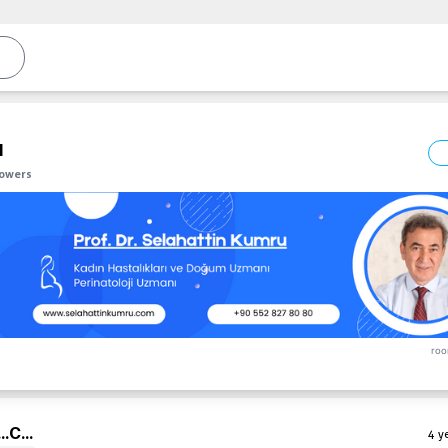
l
lowers
roo
..
C...
4 y