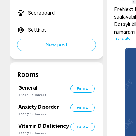
G
PreNext NI
Scoreboard
sağlayabili
Detaylı b
Settings
Translate
New post
Rooms
General
Follow
16441
Followers
Anxiety Disorder
Follow
16417
Followers
Vitamin D Deficiency
Follow
16417
Followers