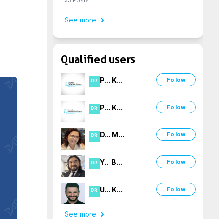
33
Posts
See more
Qualified users
P
...
K
...
Follow
DR
P
...
K
...
Follow
DR
D
...
M
...
Follow
DR
Y
...
B
...
Follow
DR
U
...
K
...
Follow
DR
See more