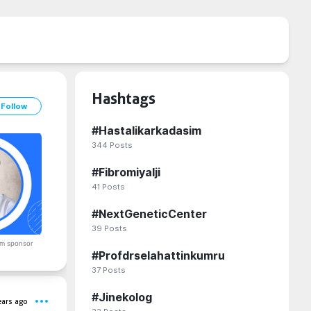
Hashtags
Follow
#
Hastalikarkadasim
344
Posts
#
Fibromiyalji
41
Posts
#
NextGeneticCenter
39
Posts
m sponsor
#
Profdrselahattinkumru
37
Posts
#
Jinekolog
ears ago