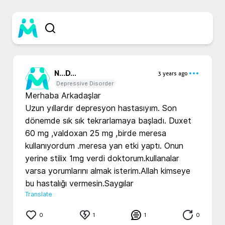
N...
D...
3 years ago
Depressive Disorder
Merhaba Arkadaşlar 

Uzun yıllardır depresyon hastasıyım. Son 
dönemde sık sık tekrarlamaya başladı. Duxet 
60 mg ,valdoxan 25 mg ,birde meresa 
kullanıyordum .meresa yan etki yaptı. Onun 
yerine stilix 1mg verdi doktorum.kullanalar 
varsa yorumlarını almak isterim.Allah kimseye 
bu hastalığı vermesin.Saygılar
Translate
0
1
1
0