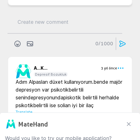
0
/1000
A...
K...
3 yıl önce
Depresif Bozukluk
Adım Alpaslan düxet kullanıyorum.bende majör 
depresyon var psikotikbelirtili 
senindepresyonundapiskotik belirtili herhalde 
psikotikbelirtili ise solian iyi bir ilaç 
Translate
MateHand
0
0
0
Would you like to try our mobile application?