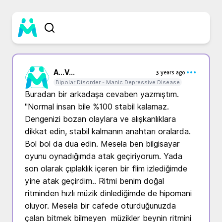
A...
V...
3 years ago
Bipolar Disorder - Manic Depressive Disease
Buradan bir arkadaşa cevaben yazmıştım. 
"Normal insan bile %100 stabil kalamaz. 
Dengenizi bozan olaylara ve alışkanlıklara 
dikkat edin, stabil kalmanın anahtarı oralarda. 
Bol bol da dua edin. Mesela ben bilgisayar 
oyunu oynadığımda atak geçiriyorum. Yada 
son olarak çıplaklık içeren bir flim izlediğimde 
yine atak geçirdim.. Ritmi benim doğal 
ritminden hızlı müzik dinlediğimde de hipomani 
oluyor. Mesela bir cafede oturduğunuzda 
çalan bitmek bilmeyen  müzikler beynin ritmini 