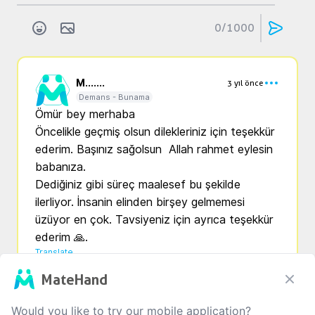
0
/1000
M...
....
3 yıl önce
Demans - Bunama
Ömür bey merhaba

Öncelikle geçmiş olsun dilekleriniz için teşekkür 
ederim. Başınız sağolsun  Allah rahmet eylesin 
babanıza.

Dediğiniz gibi süreç maalesef bu şekilde 
ilerliyor. İnsanin elinden birşey gelmemesi 
üzüyor en çok. Tavsiyeniz için ayrıca teşekkür 
ederim 🙏.
Translate
MateHand
0
0
0
Would you like to try our mobile application?