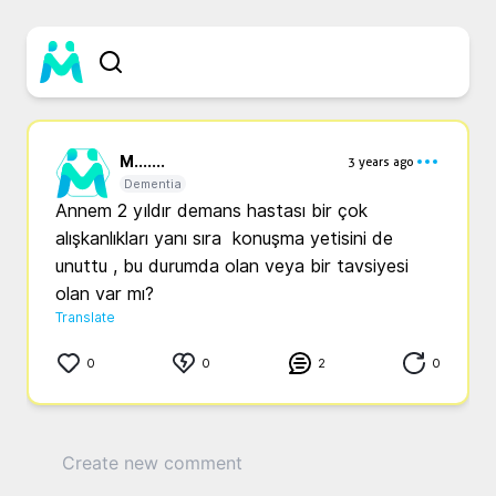
M...
....
3 years ago
Dementia
Annem 2 yıldır demans hastası bir çok 
alışkanlıkları yanı sıra  konuşma yetisini de 
unuttu , bu durumda olan veya bir tavsiyesi 
olan var mı?
Translate
0
0
2
0