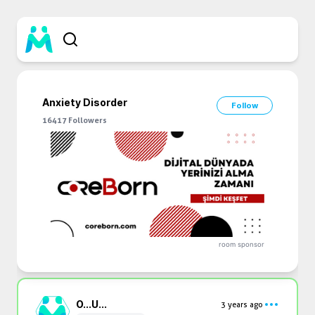
Anxiety Disorder
Follow
16417
Followers
room sponsor
O...
U...
3 years ago