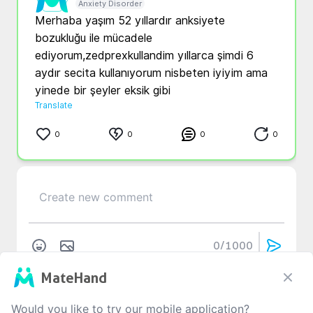
Anxiety Disorder
Merhaba yaşım 52 yıllardır anksiyete 
bozukluğu ile mücadele 
ediyorum,zedprexkullandim yıllarca şimdi 6 
aydır secita kullanıyorum nisbeten iyiyim ama 
yinede bir şeyler eksik gibi 
Translate
0
0
0
0
0
/1000
MateHand
No Comment
Would you like to try our mobile application?