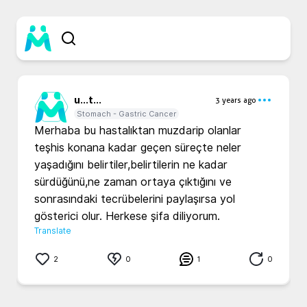
u...
t...
3 years ago
Stomach - Gastric Cancer
Merhaba bu hastalıktan muzdarip olanlar 
teşhis konana kadar geçen süreçte neler 
yaşadığını belirtiler,belirtilerin ne kadar 
sürdüğünü,ne zaman ortaya çıktığını ve 
sonrasındaki tecrübelerini paylaşırsa yol 
gösterici olur. Herkese şifa diliyorum.
Translate
2
0
1
0