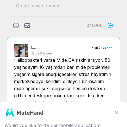
0
/1000
l...
....
3 yıl önce
Mide Kanseri
Helicobakteri varsa Mide CA riskin artıyor. 50 
yaşındayım 16 yaşımdan beri mide problemleri 
yaşarım sigara enerji içecekleri stres hayatımın 
merkezindeydi kendimi dinleyen bir insanım 
mide ağrımın şekli değişince hemen doktora 
gittim endeskopi sonucu tanı konuldu erken 
evre patoloji dışında ne PET de nede 
tomografide görünmedi midemin 3/4 ü alındı 
MateHand
ameliyat sonrası raporda lenfler temiz çıktı 
adjuvant tedavi başladık 8 kür kemoterapi 
Would you like to try our mobile application?