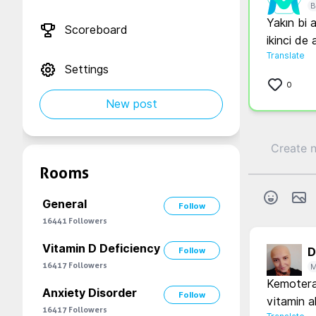
B
Yakın bi 
Scoreboard
ikinci de
Translate
Settings
0
New post
Rooms
General
Follow
16441
Followers
Vitamin D Deficiency
Follow
D.
16417
Followers
M
Kemoterap
Anxiety Disorder
Follow
vitamin a
16417
Followers