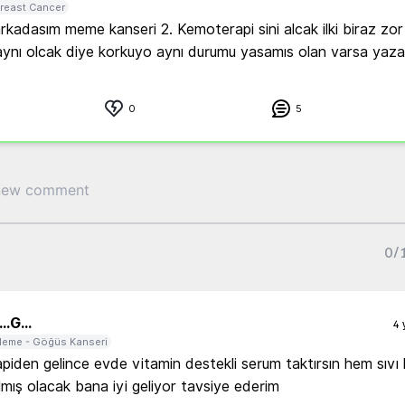
reast Cancer
arkadasım meme kanseri 2. Kemoterapi sini alcak ilki biraz zor 
 aynı olcak diye korkuyo aynı durumu yasamıs olan varsa yazab
0
5
0
/
..
G...
4 
eme - Göğüs Kanseri
iden gelince evde vitamin destekli serum taktırsın hem sıvı 
lmış olacak bana iyi geliyor tavsiye ederim 