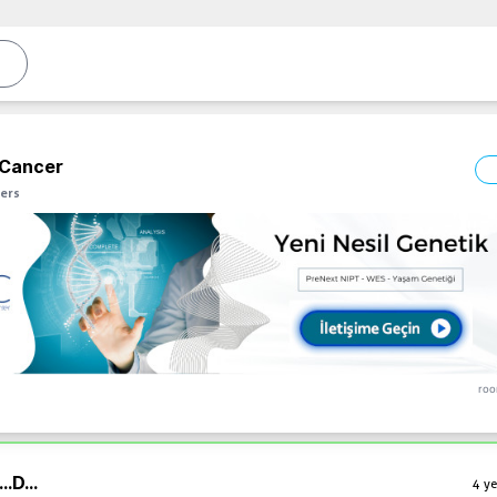
 Cancer
ers
roo
..
D...
4 ye