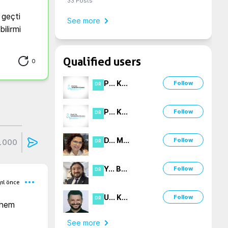
33
Posts
geçti 
See more
ilirmi
Qualified users
0
P
...
K
...
Follow
DR
P
...
K
...
Follow
DR
D
...
M
...
Follow
1000
DR
Y
...
B
...
Follow
DR
yıl önce
U
...
K
...
Follow
DR
hem 
See more