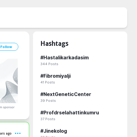
Hashtags
Follow
#
Hastalikarkadasim
344
Posts
#
Fibromiyalji
41
Posts
#
NextGeneticCenter
39
Posts
m sponsor
#
Profdrselahattinkumru
37
Posts
#
Jinekolog
ars ago