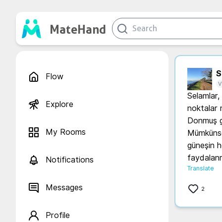
MateHand
S.
Flow
V
Selamlar, 
Explore
noktalar 
Donmuş gı
My Rooms
Mümkünse 
güneşin h
faydalan
Notifications
Translate
Messages
2
Profile