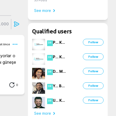
33
Posts
See more
1000
Qualified users
P
...
K
...
Follow
DR
yıl önce
yorlar o 
P
...
K
...
Follow
DR
ı güneşe 
D
...
M
...
Follow
DR
0
Y
...
B
...
Follow
DR
U
...
K
...
Follow
DR
See more