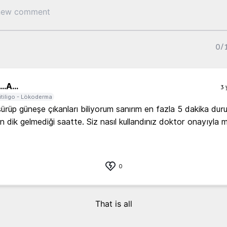
0
/
..
A...
3 
itiligo - Lökoderma
sürüp güneşe çıkanları biliyorum sanırım en fazla 5 dakika duru
n dik gelmediği saatte. Siz nasıl kullandınız doktor onayıyla m
 
0
That is all