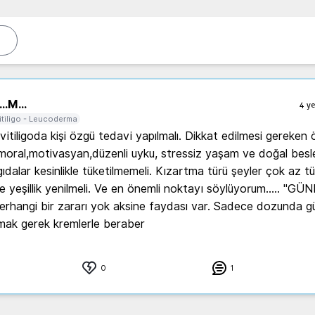
..
M...
4 ye
itiligo - Leucoderma
vitiligoda kişi özgü tedavi yapılmalı. Dikkat edilmesi gereken ö
moral,motivasyan,düzenli uyku, stressiz yaşam ve doğal besl
dalar kesinlikle tüketilmemeli. Kızartma türü şeyler çok az tüke
yeşillik yenilmeli. Ve en önemli noktayı söylüyorum..... ''GÜNE
erhangi bir zararı yok aksine faydası var. Sadece dozunda g
mak gerek kremlerle beraber
0
1