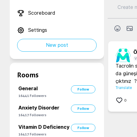
Scoreboard
Settings
New post
Ö.
V
Tacrolin 
da güneşi
Rooms
çıktınız  ?
Translate
General
Follow
16441
Followers
0
Anxiety Disorder
Follow
16417
Followers
Vitamin D Deficiency
Follow
16417
Followers