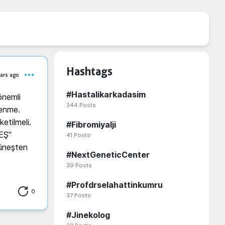
Hashtags
ars ago
#
Hastalikarkadasim
nemli 
344
Posts
enme. 
tilmeli. 
#
Fibromiyalji
Ş'' 
41
Posts
üneşten 
#
NextGeneticCenter
39
Posts
#
Profdrselahattinkumru
0
37
Posts
#
Jinekolog