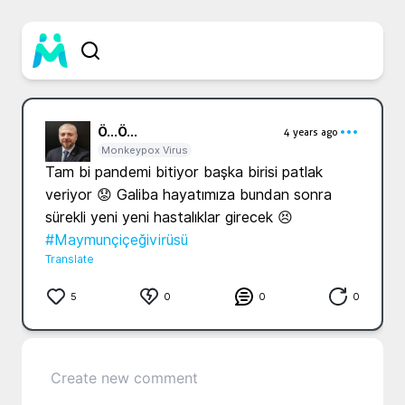
Ö...
Ö...
4 years ago
Monkeypox Virus
Tam bi pandemi bitiyor başka birisi patlak 
veriyor 😟 Galiba hayatımıza bundan sonra 
sürekli yeni yeni hastalıklar girecek 😣 
#Maymunçiçeğivirüsü
Translate
5
0
0
0