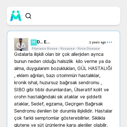
D... E...
3 years ago
DR
Pityriasis Rosea - Rosasea - Rose Disease
Gıdalarla ilişkili olan bir çok allerjiden ayrıca 
bunun neden olduğu halsizlik  kilo verme ya da 
alma, duygulanım bozuklukları, GÜL HASTALIĞI 
, eklem ağrıları, bazı otoimmün hastalıklar, 
kronik ishal, huzursuz bağırsak sendromu , 
SIBO gibi tıbbi durumlardan, Ülseratif kolit ve 
crohn hastalığındaki sık ataklar ve şiddetli 
ataklar, Sedef, egzama, Geçirgen Bağırsak 
Sendromu denilen bir durumla ilişkilidir. Hastalar 
çok farklı semptomlar gösterebilirler. Sıklıkla 
glutene ve süt ürünlerine karşı alerjiler olabilir. 