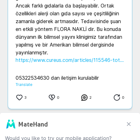
Ancak farklı gıdalarla da başlayabilir. Ortak 
özellikleri alerji olan gıda sayısı ve çeşitliliğinin 
zamanla giderek artmasıdır. Tedavisinde şuan 
en etkili yöntem FLORA NAKLİ dir. Bu konuda 
dünyanın ilk bilimsel yayını klinigimiz tarafından 
yapılmış ve bir Amerikan bilimsel dergisinde 
https://www.cureus.com/articles/115546-total-gastrointestinal-flora-transplantation-in-the-treatment-of-leaky-gut-syndrome-and-flora-loss#!/
05322534630 dan iletişim kurulabilir
Translate
3
0
2
0
MateHand
Would you like to try our mobile application?