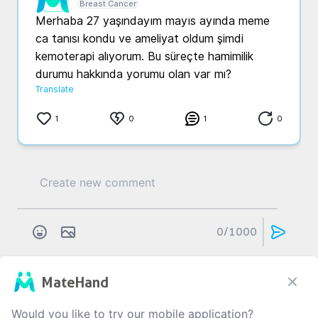
Breast Cancer
Merhaba 27 yaşındayım mayıs ayında meme 
ca tanısı kondu ve ameliyat oldum şimdi 
kemoterapi alıyorum. Bu süreçte hamimilik 
durumu hakkında yorumu olan var mı?
Translate
1
0
1
0
0
/1000
MateHand
N...
G...
3 yıl önce
Meme - Göğüs Kanseri
Would you like to try our mobile application?