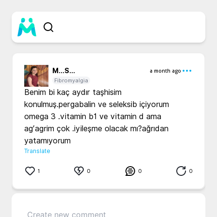
M...
S...
a month ago
Fibromyalgia
Benim bi kaç aydır taşhisim 
konulmuş.pergabalin ve seleksib içiyorum 
omega 3 .vitamin b1 ve vitamin d ama 
agʻagrim çok .iyileşme olacak mı?ağrıdan 
yatamıyorum 
Translate
1
0
0
0