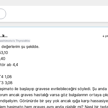
..
k...
4 ye
ashimoto’s Thyroiditis
değerlerim şu şekilde. 

3,10 

,40

tör ab 4,4 

4 1,08

3 3,08 

şimato ile başlayıp gravese evrilebileceğini söyledi. Şu anda i
orum ancak graves hastalığı varsa göz bulgularının ortaya çı
ndişeliyim. Görünürde bir şey yok ancak ışığa karşı hassasiye
em haşimato hem graves aynı anda olabilir mi? Nasıl bir teda