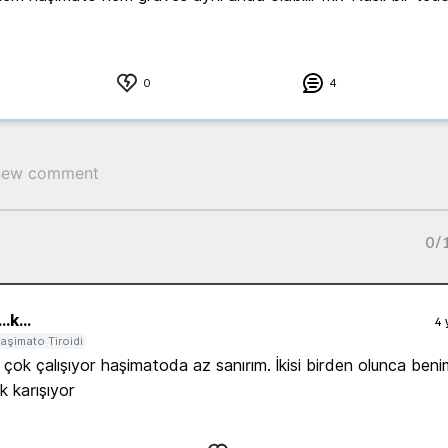
0
4
0
/
..
k...
4 
aşimato Tiroidi
çok çalışıyor haşimatoda az sanırım. İkisi birden olunca beni
 karışıyor 