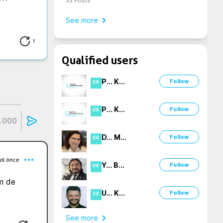
33
Posts
See more
1
Qualified users
P
...
K
...
Follow
DR
P
...
K
...
Follow
DR
1000
D
...
M
...
Follow
DR
yıl önce
Y
...
B
...
Follow
DR
m de 
U
...
K
...
Follow
DR
See more