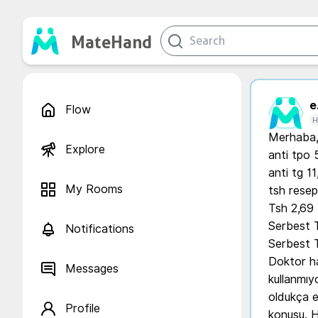
MateHand
e.
Flow
H
Merhaba, 
Explore
anti tpo 5
anti tg 11
My Rooms
tsh resep
Tsh 2,69

Serbest T
Notifications
Serbest T
Doktor ha
Messages
kullanmıy
oldukça e
Profile
konusu. H