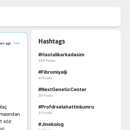
Hashtags
ars ago
#
Hastalikarkadasim
344
Posts
#
Fibromiyalji
41
Posts
#
NextGeneticCenter
39
Posts
laç 
#
Profdrselahattinkumru
37
Posts
kmasından 
t söz 
#
Jinekolog
vi 