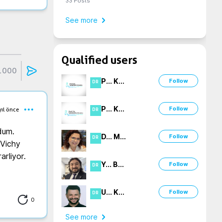
33
Posts
See more
Qualified users
1000
P
...
K
...
Follow
DR
P
...
K
...
Follow
yıl önce
DR
dum. 
D
...
M
...
Follow
DR
Vichy 
rliyor. 
Y
...
B
...
Follow
DR
U
...
K
...
Follow
DR
0
See more