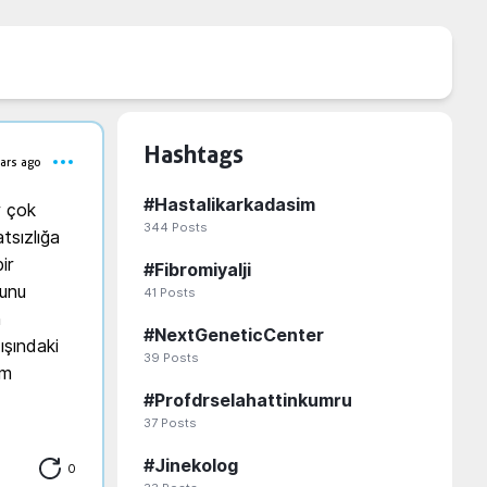
Hashtags
ars ago
#
Hastalikarkadasim
 çok 
344
Posts
sızlığa 
r 
#
Fibromiyalji
unu 
41
Posts
 
#
NextGeneticCenter
şındaki 
39
Posts
m 
#
Profdrselahattinkumru
37
Posts
#
Jinekolog
0