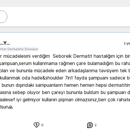
..
Y...
3 ye
ther Dermatitis Disease
ar mücadelesini verdiğim  Seboreik Dermatit hastalığım için bir
ç,şampuan,serum kullanmama rağmen çare bulamadığım bu rahat
olan ve bununla mücadele eden arkadaşlarıma tavsiyem tek bi
kullanmak oda hade&shoulder 7in1 fayda şampuanı sadece b
 bunun dışındaki sampuanların hemen hemen hepsi dermatitin
asına sebep oluyor ben çareyi bununla buldum bu şampuan dı
alesef iyi gelmiyor kullanın pişman olmazsınız,ben çok rahatı
olsun🙏
0
2