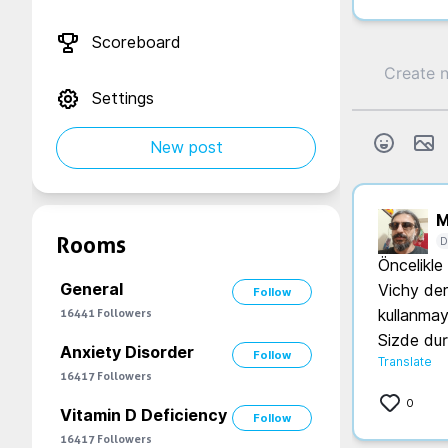
Scoreboard
Settings
New post
M
Rooms
D
Öncelikle
General
Vichy der
Follow
16441
Followers
kullanmay
Sizde dur
Anxiety Disorder
Follow
Translate
16417
Followers
0
Vitamin D Deficiency
Follow
16417
Followers