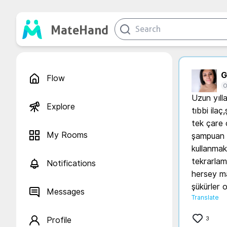
MateHand
G.
Flow
O
Uzun yıll
Explore
tıbbi ila
tek çare 
My Rooms
şampuan 
kullanmak
tekrarlam
Notifications
hersey ma
şükürler 
Messages
Translate
3
Profile