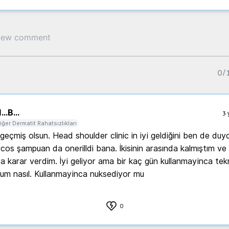
0
/
...
B...
3 
iğer Dermatit Rahatsızlıkları
 geçmiş olsun. Head shoulder clinic in iyi geldiğini ben de duy
cos şampuan da onerilldi bana. İkisinin arasında kalmıştım ve 
a karar verdim. İyi geliyor ama bir kaç gün kullanmayinca tekra
um nasıl. Kullanmayinca nuksediyor mu 
0