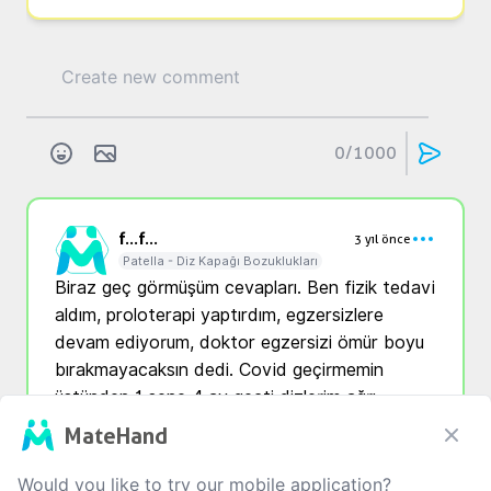
0
/1000
f...
f...
3 yıl önce
Patella - Diz Kapağı Bozuklukları
Biraz geç görmüşüm cevapları. Ben fizik tedavi 
aldım, proloterapi yaptırdım, egzersizlere 
devam ediyorum, doktor egzersizi ömür boyu 
bırakmayacaksın dedi. Covid geçirmemin 
üstünden 1 sene 4 ay geçti dizlerim ağrı 
yönünden daha iyi ama merdiven inip çıkma 
MateHand
hala sıkıntılı, dizlerimden ses geliyor bir de 
kemik iliği ödemi de olmuş maalesef
Would you like to try our mobile application?