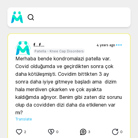
f...
f...
4 years ago
Patella - Knee Cap Disorders
Merhaba bende kondromalazi patella var. 
Covid olduğumda ve geçirdikten sonra çok 
daha kötüleşmişti. Covidim bittikten 3 ay 
sonra daha iyiye gitmeye başladı ama  dizim 
hala merdiven çıkarken ve çok ayakta 
kaldığımda ağrıyor. Benim gibi zaten diz sorunu 
olup da covidden dizi daha da etkilenen var 
mı?
Translate
2
0
3
0