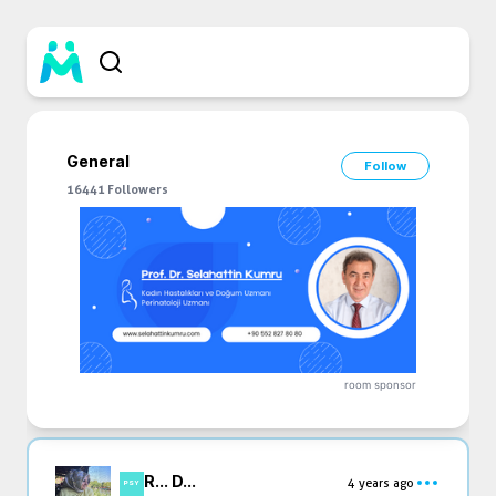
General
Follow
16441
Followers
room sponsor
R... D...
4 years ago
PSY