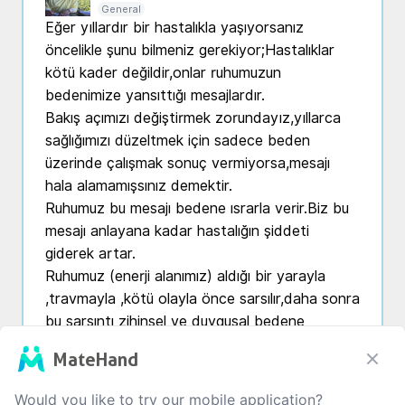
General
Eğer yıllardır bir hastalıkla yaşıyorsanız 
öncelikle şunu bilmeniz gerekiyor;Hastalıklar 
kötü kader değildir,onlar ruhumuzun 
bedenimize yansıttığı mesajlardır.

Bakış açımızı değiştirmek zorundayız,yıllarca 
sağlığımızı düzeltmek için sadece beden 
üzerinde çalışmak sonuç vermiyorsa,mesajı 
hala alamamışsınız demektir.

Ruhumuz bu mesajı bedene ısrarla verir.Biz bu 
mesajı anlayana kadar hastalığın şiddeti 
giderek artar.

Ruhumuz (enerji alanımız) aldığı bir yarayla 
,travmayla ,kötü olayla önce sarsılır,daha sonra 
bu sarsıntı zihinsel ve duygusal bedene 
indirgenir,Ve en sonunda bedende görünür hale 
MateHand
geldikten sonra biz hasta olduğumuz anlarız.

Ve sadece bedende hastalandığımız organı 
Would you like to try our mobile application?