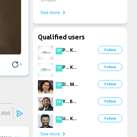
33
Posts
See more
Qualified users
P
...
K
...
Follow
DR
1
P
...
K
...
Follow
DR
D
...
M
...
Follow
DR
Y
...
B
...
Follow
DR
1000
U
...
K
...
Follow
DR
See more