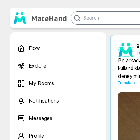
MateHand
S.
Flow
U
Bir arkad
Explore
kullandıkl
deneyiml
My Rooms
Translate
Notifications
Messages
Profile