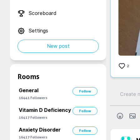
Scoreboard
Settings
New post
2
Rooms
General
Follow
16441
Followers
Vitamin D Deficiency
Follow
16417
Followers
Anxiety Disorder
Follow
16417
Followers