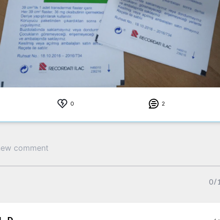
0
2
0
/