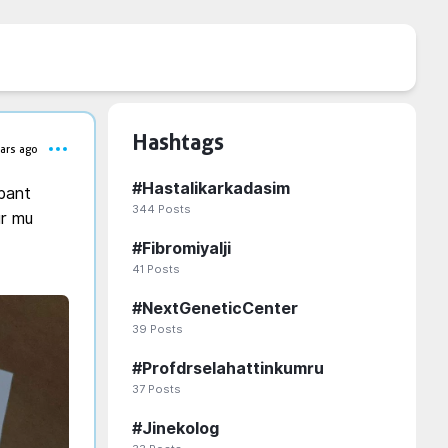
Hashtags
ars ago
#
Hastalikarkadasim
bant 
344
Posts
r mu 
#
Fibromiyalji
41
Posts
#
NextGeneticCenter
39
Posts
#
Profdrselahattinkumru
37
Posts
#
Jinekolog