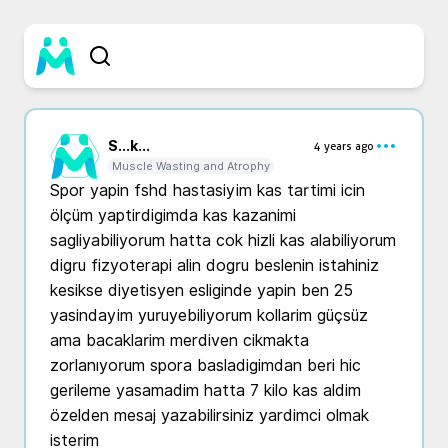
S...
k...
4 years ago
Muscle Wasting and Atrophy
Spor yapin fshd hastasiyim kas tartimi icin 
ölçüm yaptirdigimda kas kazanimi 
sagliyabiliyorum hatta cok hizli kas alabiliyorum 
digru fizyoterapi alin dogru beslenin istahiniz 
kesikse diyetisyen esliginde yapin ben 25 
yasindayim yuruyebiliyorum kollarim güçsüz 
ama bacaklarim merdiven cikmakta 
zorlanıyorum spora basladigimdan beri hic 
gerileme yasamadim hatta 7 kilo kas aldim 
özelden mesaj yazabilirsiniz yardimci olmak 
isterim