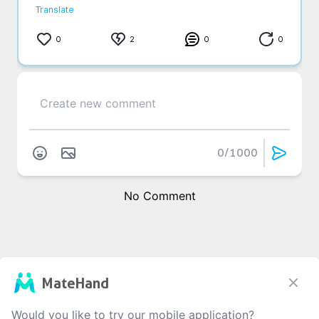
Translate
0
2
0
0
0
/1000
No Comment
MateHand
Would you like to try our mobile application?