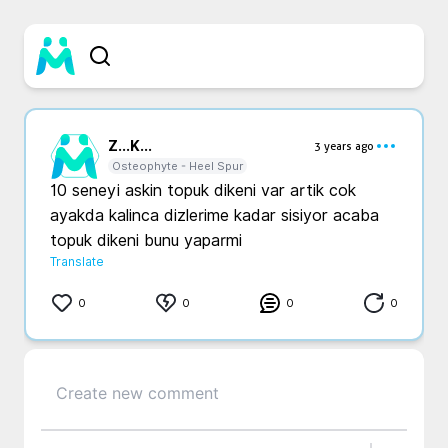
Z...
K...
3 years ago
Osteophyte - Heel Spur
10 seneyi askin topuk dikeni var artik cok 
ayakda kalinca dizlerime kadar sisiyor acaba 
topuk dikeni bunu yaparmi
Translate
0
0
0
0