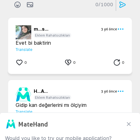
0
/1000
m...
s...
3 yıl önce
Eklem Rahatsızlıkları
Evet bi baktirin
Translate
0
0
0
H...
A...
3 yıl önce
Eklem Rahatsızlıkları
Gidip kan değerlerini mı ölçiyim
Translate
MateHand
0
0
0
Would you like to try our mobile application?