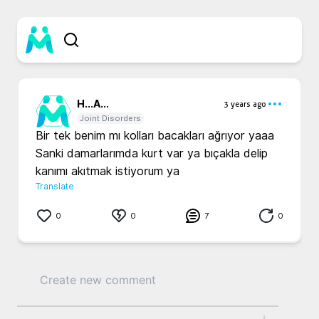
H...
A...
3 years ago
Joint Disorders
Bir tek benim mı kolları bacakları ağrıyor yaaa

Sanki damarlarımda kurt var ya bıçakla delip 
Translate
0
0
7
0