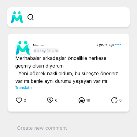
s...
....
3 years ago
Kidney Failure
Merhabalar arkadaşlar öncelikle herkese 
geçmiş olsun diyorum

  Yeni böbrek nakli oldum, bu süreçte öneriniz 
var mı benle aynı durumu yaşayan var mı 
Translate
2
0
19
0