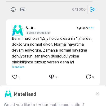
0
/1000
S...
A...
3 yıl önce
Böbrek Yetmezliği
Benim nakil olalı 1,5 yıl oldu kreatinin 1,7 lerde, 
doktorum normal diyor. Normal hayatıma 
devam ediyorum. Zamanla normal hayatına 
dönüyorsun, tansiyon düşüklüğü yoksa 
olabildiğince tuzsuz yersen daha iyi 
Translate
0
0
0
MateHand
s...
....
3 yıl önce
Böbrek Yetmezliği
Would you like to try our mobile application?