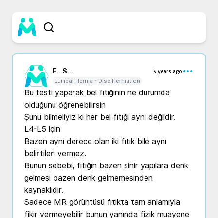
F...
S...
3 years ago
Lumbar Hernia - Disc Herniation
Bu testi yaparak bel fıtığının ne durumda 
olduğunu öğrenebilirsin 

Şunu bilmeliyiz ki her bel fıtığı aynı değildir.

L4-L5 için

Bazen aynı derece olan iki fıtık bile aynı 
belirtileri vermez.

Bunun sebebi, fıtığın bazen sinir yapılara denk 
gelmesi bazen denk gelmemesinden 
kaynaklıdır.

Sadece MR görüntüsü fıtıkta tam anlamıyla 
fikir vermeyebilir bunun yanında fizik muayene 