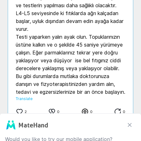
ve testlerin yapılması daha sağlıklı olacaktır.

L4-L5 seviyesinde ki fıtıklarda ağrı kalçadan 
başlar, uyluk dışından devam edin ayağa kadar 
vurur.

Testi yaparken yalın ayak olun. Topuklarınızın 
üstüne kalkın ve o şekilde 45 saniye yürümeye 
çalışın. Eğer parmaklarınız tekrar yere doğru 
yaklaşıyor veya düşüyor  ise bel fıtıgınız ciddi 
derecelere yaklaşmış veya yaklaşıyor olabilir. 
Bu gibi durumlarda mutlaka doktorunuza 
danışın ve fizyoterapistinizden yardım alın, 
tedavi ve egzersizlerinize bir an önce başlayın.
Translate
2
0
0
0
MateHand
Would you like to try our mobile application?