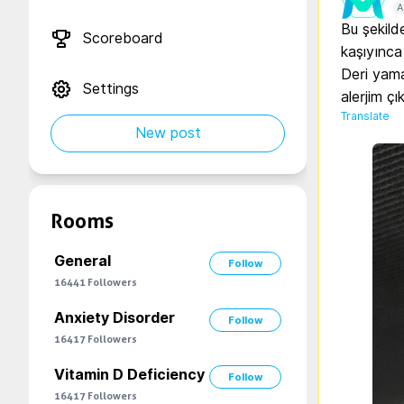
A
Bu şekilde
Scoreboard
kaşıyınca 
Deri yama
Settings
Translate
New post
Rooms
General
Follow
16441
Followers
Anxiety Disorder
Follow
16417
Followers
Vitamin D Deficiency
Follow
16417
Followers