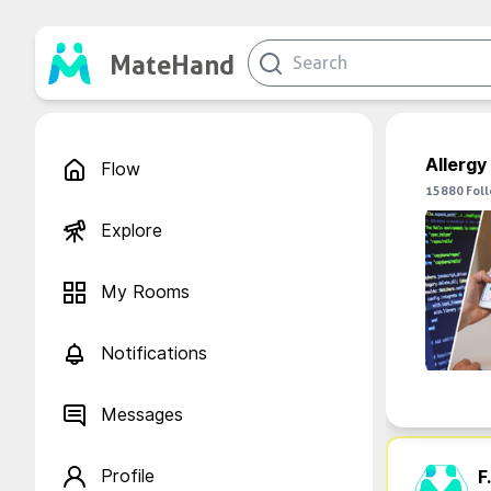
MateHand
Allergy
Flow
15880
Fol
Explore
My Rooms
Notifications
Messages
Profile
F.