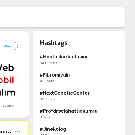
Hashtags
Follow
#
Hastalikarkadasim
344
Posts
#
Fibromiyalji
41
Posts
#
NextGeneticCenter
39
Posts
m sponsor
#
Profdrselahattinkumru
37
Posts
#
Jinekolog
ars ago