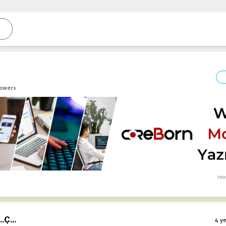
lowers
roo
..
Ç...
4 ye