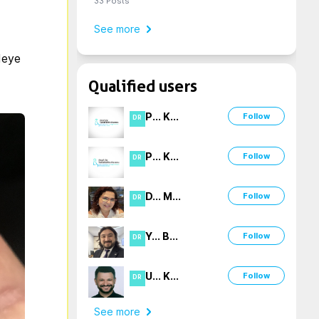
33
Posts
See more
eye 
Qualified users
P
...
K
...
Follow
DR
P
...
K
...
Follow
DR
D
...
M
...
Follow
DR
Y
...
B
...
Follow
DR
U
...
K
...
Follow
DR
See more