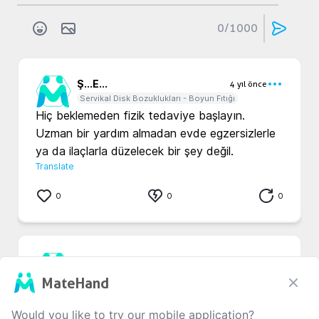
0
/1000
Ş...
E...
4 yıl önce
Servikal Disk Bozuklukları - Boyun Fıtığı
Hiç beklemeden fizik tedaviye başlayın. 
Uzman bir yardım almadan evde egzersizlerle 
ya da ilaçlarla düzelecek bir şey değil. 
Translate
0
0
0
d...
u...
4 yıl önce
Servikal Disk Bozuklukları - Boyun Fıtığı
MateHand
 Bu sikinti bendede var.size cok gecmis 
olsun.ALLAH acil ŞİFALAR versin 
Would you like to try our mobile application?