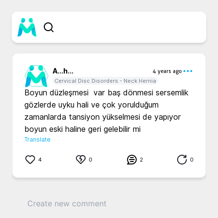
A...
h...
4 years ago
Cervical Disc Disorders - Neck Hernia
Boyun düzleşmesi  var baş dönmesi sersemlik 
gözlerde uyku hali ve çok yorulduğum 
zamanlarda tansiyon yükselmesi de yapıyor 
boyun eski haline geri gelebilir mi 
Translate
4
0
2
0