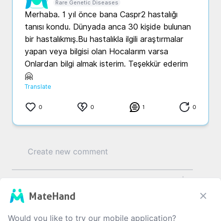
Rare Genetic Diseases
Merhaba. 1 yıl önce bana Caspr2 hastalığı 
tanısı kondu. Dünyada anca 30 kişide bulunan 
bir hastalıkmış.Bu hastalıkla ilgili araştırmalar 
yapan veya bilgisi olan Hocalarım varsa 
Onlardan bilgi almak isterim. Teşekkür ederim 
🤗
Translate
0
0
1
0
0
/1000
MateHand
Would you like to try our mobile application?