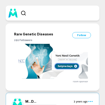
Rare Genetic Diseases
Follow
292
Followers
room sponsor
M...
D...
3 years ago