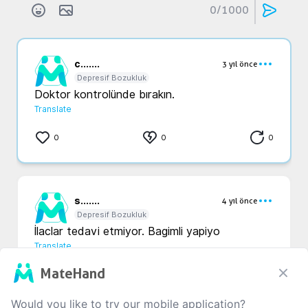
0
/1000
c...
....
3 yıl önce
Depresif Bozukluk
Doktor kontrolünde bırakın. 
Translate
0
0
0
s...
....
4 yıl önce
Depresif Bozukluk
İlaclar tedavi etmiyor. Bagimli yapiyo
Translate
MateHand
0
1
0
Would you like to try our mobile application?