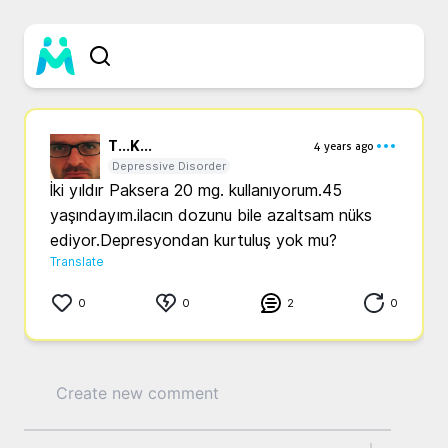
T...
K...
4 years ago
Depressive Disorder
İki yıldır Paksera 20 mg. kullanıyorum.45 
yaşındayım.ilacın dozunu bile azaltsam nüks 
ediyor.Depresyondan kurtuluş yok mu?
Translate
0
0
2
0