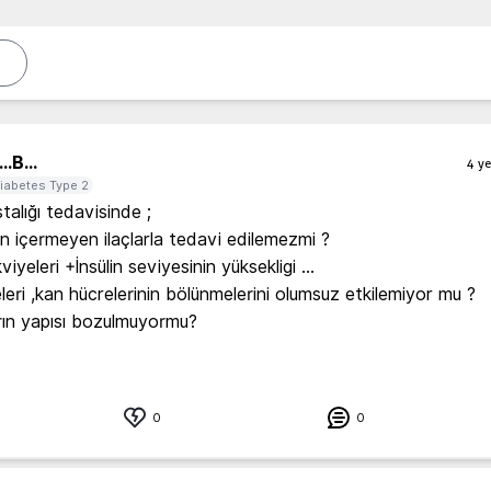
..
B...
4 ye
iabetes Type 2
alığı tedavisinde ;

 içermeyen ilaçlarla tedavi edilemezmi ? 

viyeleri +İnsülin seviyesinin yüksekligi ... 

leri ,kan hücrelerinin bölünmelerini olumsuz etkilemiyor mu ?

0
0