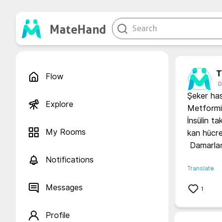
MateHand
T.
Flow
D
Şeker hast
Explore
Metformin
İnsülin tak
My Rooms
kan hücre
 Damarların yapısı bozulmuyormu?

Notifications
Translate
Messages
1
Profile