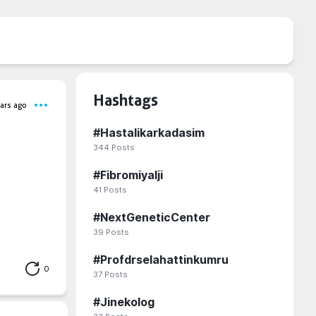
Hashtags
ars ago
#
Hastalikarkadasim
344
Posts
#
Fibromiyalji
41
Posts
#
NextGeneticCenter
39
Posts
#
Profdrselahattinkumru
0
37
Posts
#
Jinekolog