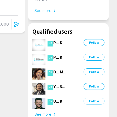
33
Posts
See more
1000
Qualified users
P
...
K
...
Follow
DR
P
...
K
...
Follow
DR
D
...
M
...
Follow
DR
Y
...
B
...
Follow
DR
U
...
K
...
Follow
DR
See more