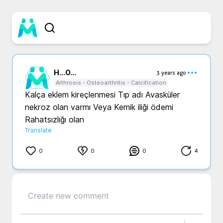
H...
O...
3 years ago
Arthrosis - Osteoarthritis - Calcification
Kalça eklem kireçlenmesi Tıp adı Avasküler 
nekroz olan varmı Veya Kemik iliği ödemi 
Translate
0
0
0
4