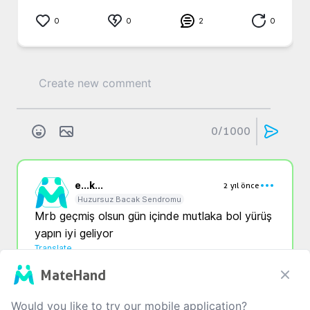
0
0
2
0
0
/1000
e...
k...
2 yıl önce
Huzursuz Bacak Sendromu
Mrb geçmiş olsun gün içinde mutlaka bol yürüş 
yapın iyi geliyor 
Translate
MateHand
0
0
0
Would you like to try our mobile application?