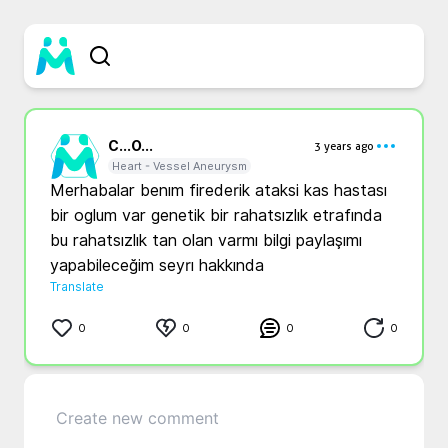
C...
O...
3 years ago
Heart - Vessel Aneurysm
Merhabalar benım firederik ataksi kas hastası 
bir oglum var genetik bir rahatsızlık etrafında 
bu rahatsızlık tan olan varmı bilgi paylaşımı 
yapabileceğim seyrı hakkında 
Translate
0
0
0
0