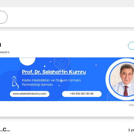
l
lowers
roo
..
C...
3 y