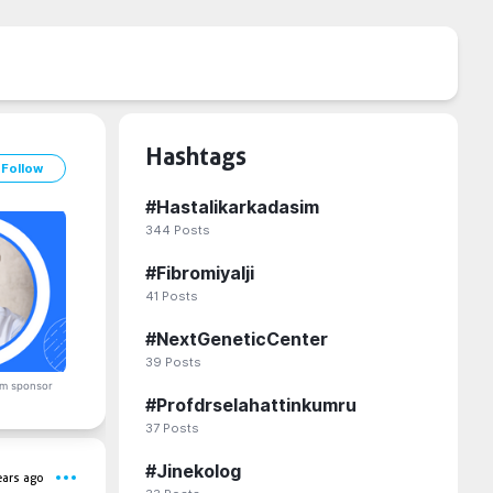
Hashtags
Follow
#
Hastalikarkadasim
344
Posts
#
Fibromiyalji
41
Posts
#
NextGeneticCenter
39
Posts
m sponsor
#
Profdrselahattinkumru
37
Posts
#
Jinekolog
ears ago