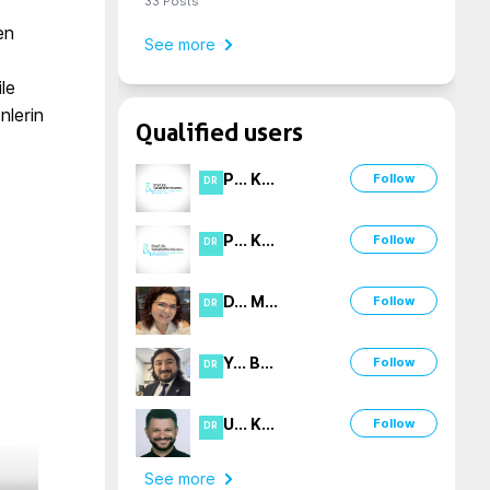
33
Posts
n 
See more
le 
nlerin 
Qualified users
P
...
K
...
Follow
DR
P
...
K
...
Follow
DR
D
...
M
...
Follow
DR
Y
...
B
...
Follow
DR
U
...
K
...
Follow
DR
See more