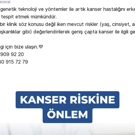
eneral
 genetik teknoloji ve yöntemler ile artık kanser hastalığını erke
tespit etmek mümkündür. 

ir klinik söz konusu değil iken mevcut riskler (yaş, cinsiyet, ai
ışkanlıklar gibi) değerlendirilerek geniş çapta kanser ile ilgili ge
gi için bize ulaşın.💜

 909 92 20

30 915 72 79