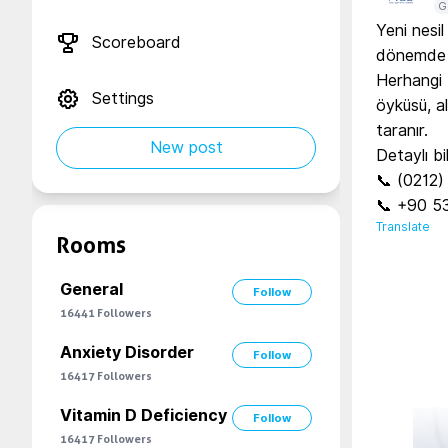
G
Yeni nesil
Scoreboard
dönemde 
Herhangi b
Settings
öyküsü, al
taranır. 

New post
Detaylı bil
📞 (0212)
📞 +90 5
Translate
Rooms
General
Follow
16441
Followers
Anxiety Disorder
Follow
16417
Followers
Vitamin D Deficiency
Follow
16417
Followers