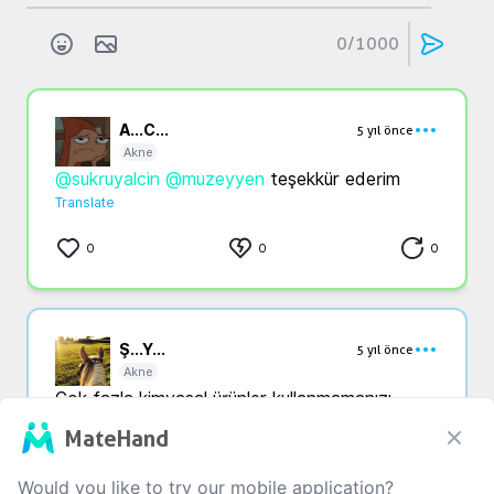
0
/1000
A...
C...
5 yıl önce
Akne
@sukruyalcin
@muzeyyen
 teşekkür ederim
Translate
0
0
0
Ş...
Y...
5 yıl önce
Akne
Çok fazla kimyasal ürünler kullanmamanızı 
öneririm . Fazla uğraştıkça iz bırakabiliyor
MateHand
Translate
Would you like to try our mobile application?