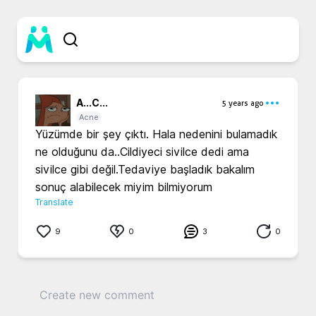
A...
C...
5 years ago
Acne
Yüzümde bir şey çıktı. Hala nedenini bulamadık 
ne olduğunu da..Cildiyeci sivilce dedi ama 
sivilce gibi değil.Tedaviye başladık bakalım 
sonuç alabilecek miyim bilmiyorum
Translate
9
0
3
0