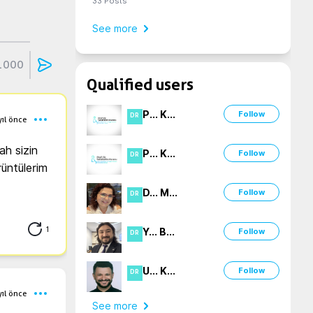
33
Posts
See more
1000
Qualified users
P
...
K
...
Follow
DR
yıl önce
h sizin 
P
...
K
...
Follow
DR
üntülerim 
D
...
M
...
Follow
DR
1
Y
...
B
...
Follow
DR
U
...
K
...
Follow
DR
yıl önce
See more