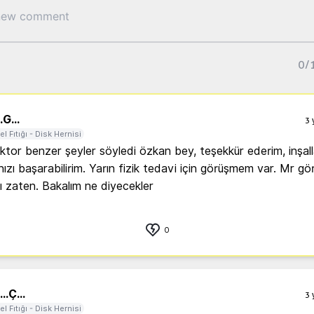
0
/
.
G...
3 
el Fıtığı - Disk Hernisi
tor benzer şeyler söyledi özkan bey, teşekkür ederim, inşalla
nızı başarabilirim. Yarın fizik tedavi için görüşmem var. Mr gör
tı zaten. Bakalım ne diyecekler
0
..
Ç...
3 
el Fıtığı - Disk Hernisi