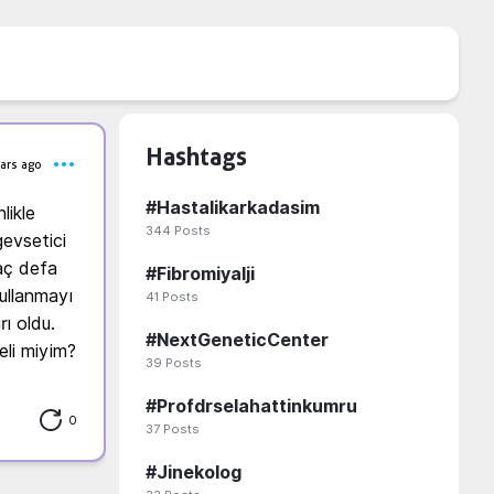
Hashtags
ars ago
#
Hastalikarkadasim
ikle 
344
Posts
evsetici 
aç defa 
#
Fibromiyalji
ullanmayı 
41
Posts
 oldu. 
#
NextGeneticCenter
li miyim?
39
Posts
#
Profdrselahattinkumru
0
37
Posts
#
Jinekolog