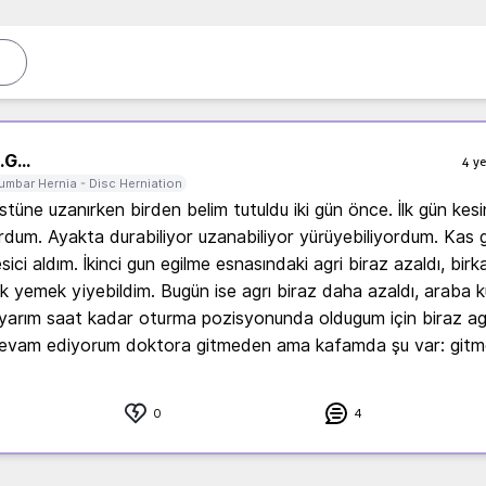
.
G...
4 ye
umbar Hernia - Disc Herniation
tüne uzanırken birden belim tutuldu iki gün önce. İlk gün kesinl
rdum. Ayakta durabiliyor uzanabiliyor yürüyebiliyordum. Kas g
sici aldım. İkinci gun egilme esnasındaki agri biraz azaldı, birk
k yemek yiyebildim. Bugün ise agrı biraz daha azaldı, araba k
arım saat kadar oturma pozisyonunda oldugum için biraz agrı
 devam ediyorum doktora gitmeden ama kafamda şu var: gitme
0
4