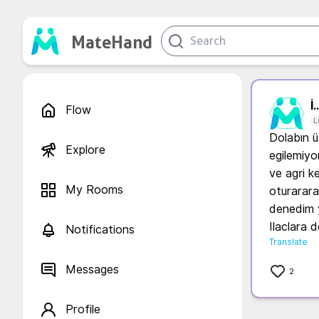
MateHand
İ..
Flow
L
Dolabın üs
Explore
egilemiyo
ve agri ke
My Rooms
oturarara
denedim y
Ilaclara
Notifications
Translate
Messages
2
Profile