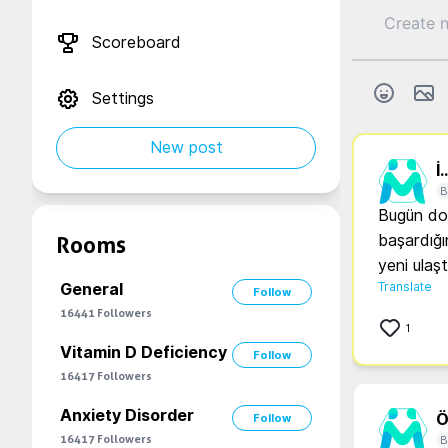
Scoreboard
Settings
New post
İ..
B
Bugün dok
başardığı
Rooms
yeni ulaş
Translate
General
Follow
16441
Followers
1
Vitamin D Deficiency
Follow
16417
Followers
Anxiety Disorder
Ö.
Follow
16417
Followers
B