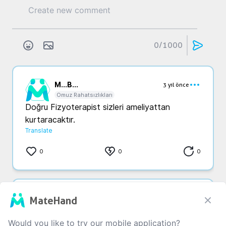
0
/1000
M...
B...
3 yıl önce
Omuz Rahatsızlıkları
Doğru Fizyoterapist sizleri ameliyattan 
kurtaracaktır. 
Translate
0
0
0
R...
A...
4 yıl önce
MateHand
Omuz Rahatsızlıkları
Sakin özele gitme yalandan ameliyat 
Would you like to try our mobile application?