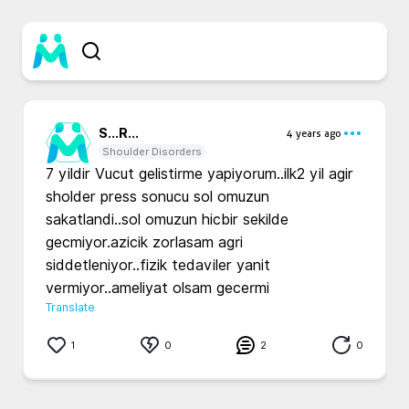
S...
R...
4 years ago
Shoulder Disorders
7 yildir Vucut gelistirme yapiyorum..ilk2 yil agir 
sholder press sonucu sol omuzun 
sakatlandi..sol omuzun hicbir sekilde 
gecmiyor.azicik zorlasam agri 
siddetleniyor..fizik tedaviler yanit 
vermiyor..ameliyat olsam gecermi
Translate
1
0
2
0