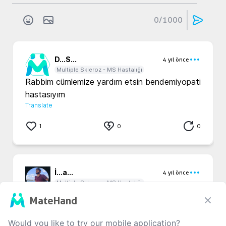
0
/1000
D...
S...
4 yıl önce
Multiple Skleroz - MS Hastalığı
Rabbim cümlemize yardım etsin bendemiyopati 
hastasıyım
Translate
1
0
0
İ...
a...
4 yıl önce
Multiple Skleroz - MS Hastalığı
Allah şifalar versin
MateHand
Translate
Would you like to try our mobile application?