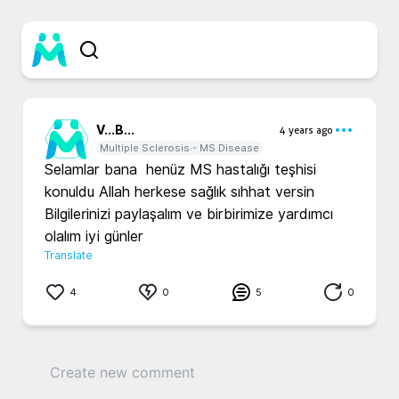
V...
B...
4 years ago
Multiple Sclerosis - MS Disease
Selamlar bana  henüz MS hastalığı teşhisi 
konuldu Allah herkese sağlık sıhhat versin

Bilgilerinizi paylaşalım ve birbirimize yardımcı 
olalım iyi günler 
Translate
4
0
5
0