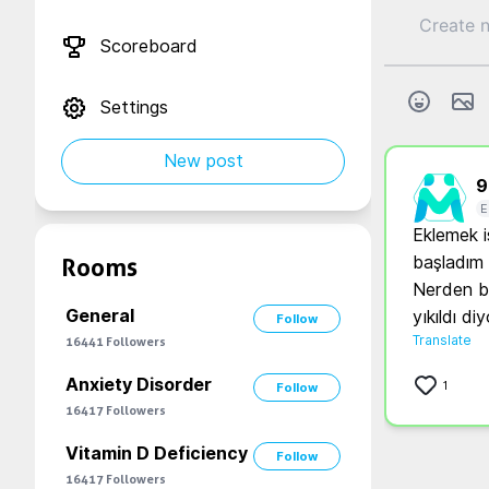
Scoreboard
Settings
New post
9.
E
Eklemek i
başladım 
Rooms
Nerden bi
General
yıkıldı di
Follow
Translate
16441
Followers
Anxiety Disorder
1
Follow
16417
Followers
Vitamin D Deficiency
Follow
16417
Followers