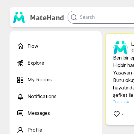
MateHand
İ..
Flow
E
Ben bir e
Explore
Hiçbir has
Yaşayan an
My Rooms
Bunu okuy
hayatında
şefkat ile
Notifications
Translate
Messages
7
Profile