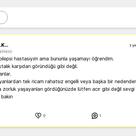
.
K...
3 ye
pilepsy
pilepsi hastasıyım ama bununla yaşamayı öğrendim. 

talık karşıdan göründüğü gibi değil. 

lar. 

anlardan tek ricam rahatsız engelli veya başka bir nedenden
 zorluk yaşayanları gördüğünüzde lütfen acır gibi değil sevgi 
 bakın
0
1