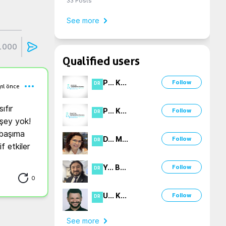
33
Posts
See more
1000
Qualified users
P
...
K
...
Follow
DR
yıl önce
fır 
P
...
K
...
Follow
DR
şey yok! 
başıma 
D
...
M
...
Follow
DR
f etkiler
Y
...
B
...
Follow
DR
0
U
...
K
...
Follow
DR
See more