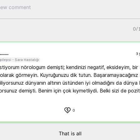
0
/
..
....
3 
pilepsi - Sara Hastalığı
stiyorum nörologum demişti; kendinizi negatif, eksideyim, bir sı
olarak görmeyin. Kuyruğunuzu dik tutun. Başaramayacağınız 
liyorsunuz dünyanın altının üstünden iyi olmadığını da dünya 
yorsunuz demişti. Benim için çok kıymetliydi. Belki sizi de poziti
0
That is all