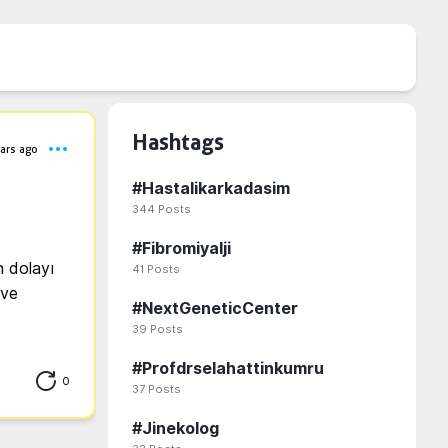
Hashtags
ars ago
#
Hastalikarkadasim
344
Posts
#
Fibromiyalji
 dolayı 
41
Posts
ve 
#
NextGeneticCenter
39
Posts
#
Profdrselahattinkumru
0
37
Posts
#
Jinekolog