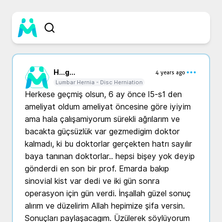
H...
g...
4 years ago
Lumbar Hernia - Disc Herniation
Herkese geçmiş olsun, 6 ay önce l5-s1 den 
ameliyat oldum ameliyat öncesine göre iyiyim 
ama hala çalışamiyorum sürekli ağrılarım ve 
bacakta güçsüzlük var gezmedigim doktor 
kalmadı, ki bu doktorlar gerçekten hatrı sayılır 
baya tanınan doktorlar.. hepsi bişey yok deyip 
gönderdi en son bir prof. Emarda bakıp 
sinovial kist var dedi ve iki gün sonra 
operasyon için gün verdi. İnşallah güzel sonuç 
alırım ve düzelirim Allah hepimize şifa versin. 
Sonuçları paylaşacagım. Üzülerek söylüyorum 