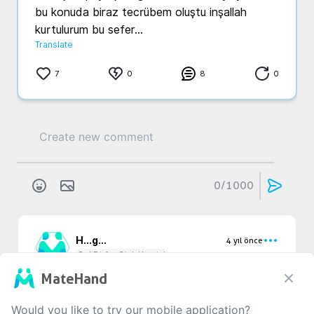
bu konuda biraz tecrübem oluştu inşallah 
kurtulurum bu sefer...
Translate
7
0
8
0
0
/1000
H...
g...
4 yıl önce
Bel Fıtığı - Disk Hernisi
Valla hocam saçma sapan şeyler söylüyorlar 
MateHand
hepsi farklı teşhis koyuyor 
Translate
Would you like to try our mobile application?