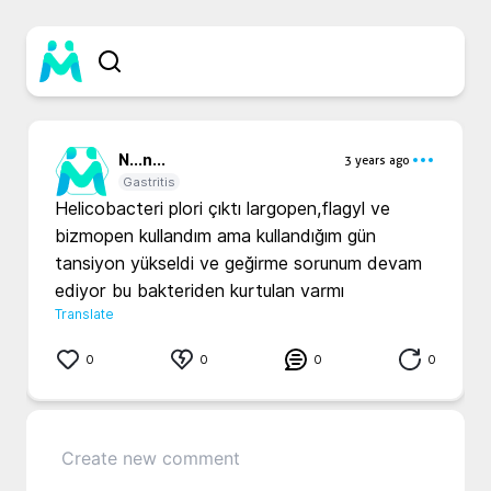
N...
n...
3 years ago
Gastritis
Helicobacteri plori çıktı largopen,flagyl ve 
bizmopen kullandım ama kullandığım gün 
tansiyon yükseldi ve geğirme sorunum devam 
ediyor bu bakteriden kurtulan varmı
Translate
0
0
0
0