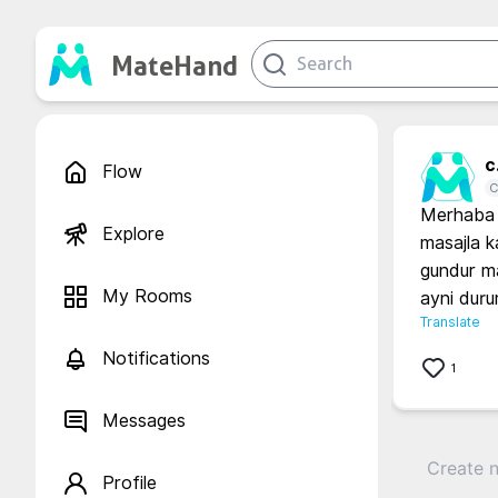
MateHand
c.
Flow
C
Merhaba 
Explore
masajla ka
gundur ma
My Rooms
ayni duru
Translate
Notifications
1
Messages
Profile