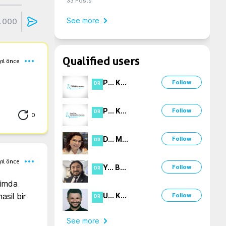
33
Posts
See more
1000
Qualified users
yıl önce
P
...
K
...
Follow
DR
P
...
K
...
Follow
DR
0
D
...
M
...
Follow
DR
yıl önce
Y
...
B
...
Follow
DR
imda 
U
...
K
...
sil bir 
Follow
DR
See more