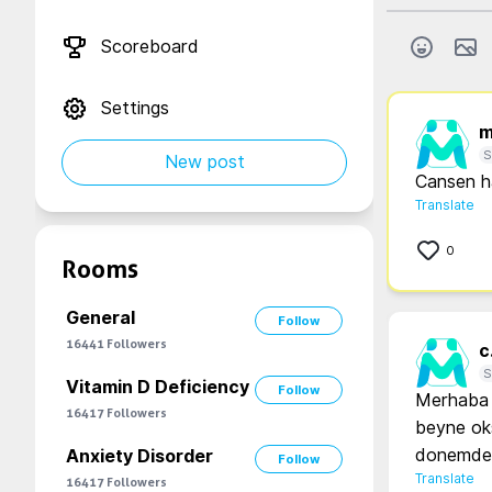
Scoreboard
Settings
m
S
New post
Cansen ha
Translate
0
Rooms
General
Follow
16441
Followers
c.
S
Vitamin D Deficiency
Follow
Merhaba 
16417
Followers
beyne oksi
donemden
Anxiety Disorder
Follow
Translate
16417
Followers