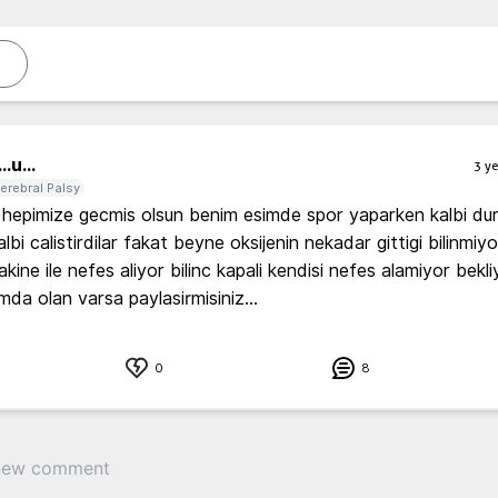
..
u...
3 ye
erebral Palsy
hepimize gecmis olsun benim esimde spor yaparken kalbi dur
lbi calistirdilar fakat beyne oksijenin nekadar gittigi bilinmiyo
kine ile nefes aliyor bilinc kapali kendisi nefes alamiyor bekli
mda olan varsa paylasirmisiniz...
0
8