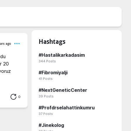
Hashtags
ars ago
#
Hastalikarkadasim
du 
344
Posts
r 20 
yoruz 
#
Fibromiyalji
41
Posts
#
NextGeneticCenter
39
Posts
0
#
Profdrselahattinkumru
37
Posts
#
Jinekolog