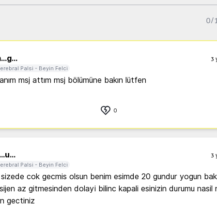
0
/
...
g...
3 
erebral Palsi - Beyin Felci
nım msj attım msj bölümüne bakın lütfen
0
..
u...
3 
erebral Palsi - Beyin Felci
sizede cok gecmis olsun benim esimde 20 gundur yogun bak
jen az gitmesinden dolayi bilinc kapali esinizin durumu nasil na
 gectiniz