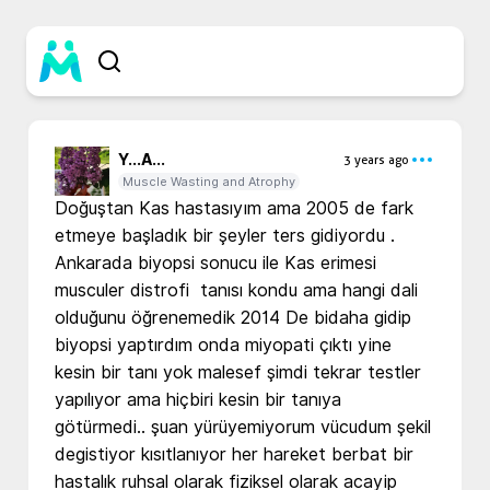
Y...
A...
3 years ago
Muscle Wasting and Atrophy
Doğuştan Kas hastasıyım ama 2005 de fark 
etmeye başladık bir şeyler ters gidiyordu . 
Ankarada biyopsi sonucu ile Kas erimesi 
musculer distrofi  tanısı kondu ama hangi dali 
olduğunu öğrenemedik 2014 De bidaha gidip 
biyopsi yaptırdım onda miyopati çıktı yine 
kesin bir tanı yok malesef şimdi tekrar testler 
yapılıyor ama hiçbiri kesin bir tanıya 
götürmedi.. şuan yürüyemiyorum vücudum şekil 
degistiyor kısıtlanıyor her hareket berbat bir 
hastalık ruhsal olarak fiziksel olarak acayip 