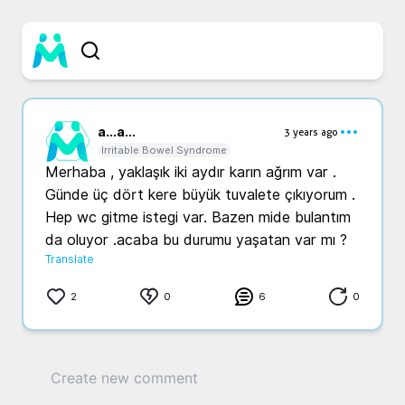
a...
a...
3 years ago
Irritable Bowel Syndrome
Merhaba , yaklaşık iki aydır karın ağrım var . 
Günde üç dört kere büyük tuvalete çıkıyorum . 
Hep wc gitme istegi var. Bazen mide bulantım 
da oluyor .acaba bu durumu yaşatan var mı ?
Translate
2
0
6
0