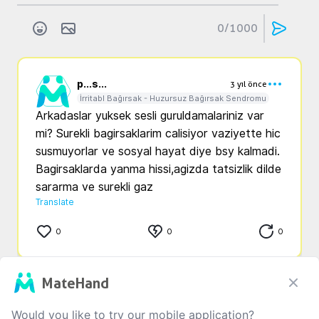
0
/1000
p...
s...
3 yıl önce
İrritabl Bağırsak - Huzursuz Bağırsak Sendromu
Arkadaslar yuksek sesli guruldamalariniz var 
mi? Surekli bagirsaklarim calisiyor vaziyette hic 
susmuyorlar ve sosyal hayat diye bsy kalmadi. 
Bagirsaklarda yanma hissi,agizda tatsizlik dilde 
sararma ve surekli gaz
Translate
0
0
0
MateHand
s...
ü...
3 yıl önce
İrritabl Bağırsak - Huzursuz Bağırsak Sendromu
Would you like to try our mobile application?